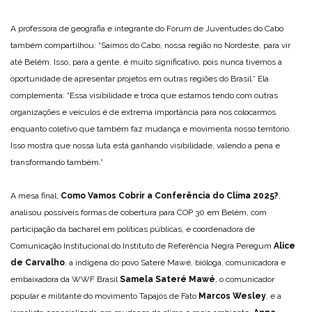
A professora de geografia e integrante do Fórum de Juventudes do Cabo
também compartilhou: “Saímos do Cabo, nossa região no Nordeste, para vir
até Belém. Isso, para a gente, é muito significativo, pois nunca tivemos a
oportunidade de apresentar projetos em outras regiões do Brasil.” Ela
complementa: “Essa visibilidade e troca que estamos tendo com outras
organizações e veículos é de extrema importância para nos colocarmos
enquanto coletivo que também faz mudança e movimenta nosso território.
Isso mostra que nossa luta está ganhando visibilidade, valendo a pena e
transformando também.”
A mesa final,
Como Vamos Cobrir a Conferência do Clima 2025?
,
analisou possíveis formas de cobertura para COP 30 em Belém, com
participação da bacharel em políticas públicas, e coordenadora de
Comunicação Institucional do Instituto de Referência Negra Peregum
Alice
de Carvalho
, a indígena do povo Sateré Mawé, bióloga, comunicadora e
embaixadora da WWF Brasil
Samela Sateré Mawé
, o comunicador
popular e militante do movimento Tapajós de Fato
Marcos Wesley
, e a