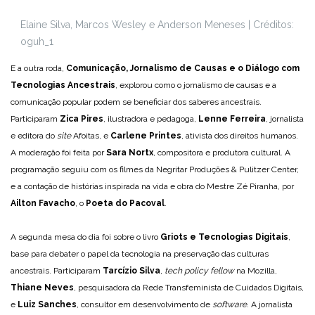
Elaine Silva, Marcos Wesley e Anderson Meneses | Créditos:
oguh_1
E a outra roda,
Comunicação, Jornalismo de Causas e o Diálogo com
Tecnologias Ancestrais
, explorou como o jornalismo de causas e a
comunicação popular podem se beneficiar dos saberes ancestrais.
Participaram
Zica Pires
, ilustradora e pedagoga,
Lenne Ferreira
, jornalista
e editora do
site
Afoitas, e
Carlene Printes
, ativista dos direitos humanos.
A moderação foi feita por
Sara Nortx
, compositora e produtora cultural. A
programação seguiu com os filmes da Negritar Produções & Pulitzer Center,
e a contação de histórias inspirada na vida e obra do Mestre Zé Piranha, por
Ailton Favacho
, o
Poeta do Pacoval
.
A segunda mesa do dia foi sobre o livro
Griots e Tecnologias Digitais
,
base para debater o papel da tecnologia na preservação das culturas
ancestrais. Participaram
Tarcízio Silva
,
tech policy fellow
na Mozilla,
Thiane Neves
, pesquisadora da Rede Transfeminista de Cuidados Digitais,
e
Luiz Sanches
, consultor em desenvolvimento de
software
. A jornalista