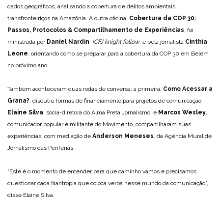
dados geográficos, analisando a cobertura de delitos ambientais
transfronteiriços na Amazônia. A outra oficina,
Cobertura da COP 30:
Passos, Protocolos & Compartilhamento de Experiências
, foi
ministrada por
Daniel Nardin
,
ICFJ knight fellow
, e pela jornalista
Cinthia
Leone
, orientando como se preparar para a cobertura da COP 30 em Belém
no próximo ano.
Também aconteceram duas rodas de conversa: a primeira,
Como Acessar a
Grana?
, discutiu formas de financiamento para projetos de comunicação.
Elaine Silva
, sócia-diretora do Alma Preta Jornalismo, e
Marcos Wesley
,
comunicador popular e militante do Movimento, compartilharam suas
experiências, com mediação de
Anderson Meneses
, da Agência Mural de
Jornalismo das Periferias.
“Este é o momento de entender para que caminho vamos e precisamos
questionar cada filantropia que coloca verba nesse mundo da comunicação”,
disse Elaine Silva.