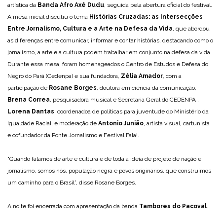
artística da
Banda Afro Axé Dudu
, seguida pela abertura oficial do festival.
A mesa inicial discutiu o tema
Histórias Cruzadas: as Intersecções
Entre Jornalismo, Cultura e a Arte na Defesa da Vida
, que abordou
as diferenças entre comunicar, informar e contar histórias, destacando como o
jornalismo, a arte e a cultura podem trabalhar em conjunto na defesa da vida.
Durante essa mesa, foram homenageados o Centro de Estudos e Defesa do
Negro do Pará (Cedenpa) e sua fundadora,
Zélia Amador
, com a
participação de
Rosane Borges
, doutora em ciência da comunicação,
Brena Correa
, pesquisadora musical e Secretaria Geral do CEDENPA ,
Lorena Dantas
, coordenadoa de politicas para juventude do Ministério da
Igualdade Racial, e moderação de
Antonio Junião
, artista visual, cartunista
e cofundador da Ponte Jornalismo e Festival Fala!.
“Quando falamos de arte e cultura e de toda a ideia de projeto de nação e
jornalismo, somos nós, população negra e povos originários, que construímos
um caminho para o Brasil”, disse Rosane Borges.
A noite foi encerrada com apresentação da banda
Tambores do Pacoval
.