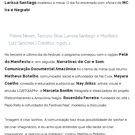
Larissa Santiago
moderou a mesa. O dia foi encerrado com
shows
de
MC
Íra e Negrabi
.
Thiane Neves, Tarcízio Silva, Larissa Santiago e Monteiro
Luiz Sanches | Créditos: oguh_1
No terceiro e último dia do festival, o programa começou com o
rapper
Pelé
do Manifesto
e, em seguida,
Narrativas de Cor e Som:
Comunicação Documental Amazônica
foi o tema da mesa que reuniu
Matheus Botelho
, comunicador social e cofundador da Na Cuia,
Mayara
Coelho
, cineasta e educadora audiovisual,
Nay Jinkss
, artista visual e
ativista LGBTQIAPN+, e
Marcela Bonfim
, fotógrafa e idealizadora do projeto
(Re)conhecendo a Amazônia Negra.
Rosenildo Ferreira
, fundador do site 1
Papo Reto e cofundador do Festival Fala!, moderou a discussão.
“Imagem é criar sonhos. A comunicação traz essa possibilidade de sonhar e
de criar imaginários, e eu acho que entender que não basta só criar
imaginários, é preciso que matérias”, contou Matheus Botelho.