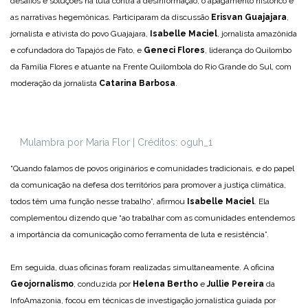
desafios e soluções na luta contra a desinformação, o apagamento histórico e
as narrativas hegemônicas. Participaram da discussão
Erisvan Guajajara
,
jornalista e ativista do povo Guajajara,
Isabelle Maciel
, jornalista amazônida
e cofundadora do Tapajós de Fato, e
Geneci Flores
, liderança do Quilombo
da Família Flores e atuante na Frente Quilombola do Rio Grande do Sul, com
moderação da jornalista
Catarina Barbosa
.
Mulambra por Maria Flor | Créditos: oguh_1
“Quando falamos de povos originários e comunidades tradicionais, e do papel
da comunicação na defesa dos territórios para promover a justiça climática,
todos têm uma função nesse trabalho”, afirmou
Isabelle Maciel
. Ela
complementou dizendo que “ao trabalhar com as comunidades entendemos
a importância da comunicação como ferramenta de luta e resistência”.
Em seguida, duas oficinas foram realizadas simultaneamente. A oficina
Geojornalismo
, conduzida por
Helena Bertho
e
Jullie Pereira
da
InfoAmazonia, focou em técnicas de investigação jornalística guiada por