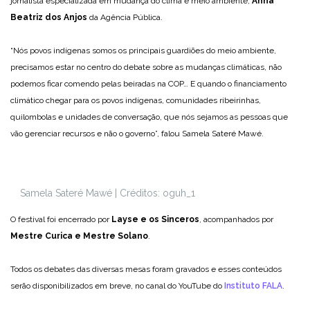
jornalista especializada em mudança do clima e meio ambiente,
Anna
Beatriz dos Anjos
da Agência Pública.
“Nós povos indígenas somos os principais guardiões do meio ambiente,
precisamos estar no centro do debate sobre as mudanças climáticas, não
podemos ficar comendo pelas beiradas na COP… E quando o financiamento
climático chegar para os povos indígenas, comunidades ribeirinhas,
quilombolas e unidades de conversação, que nós sejamos as pessoas que
vão gerenciar recursos e não o governo”, falou Samela Sateré Mawé.
Samela Sateré Mawé | Créditos: oguh_1
O festival foi encerrado por
Layse e os Sinceros
, acompanhados por
Mestre Curica e Mestre Solano
.
Todos os debates das diversas mesas foram gravados e esses conteúdos
serão disponibilizados em breve, no canal do YouTube do
Instituto FALA
.