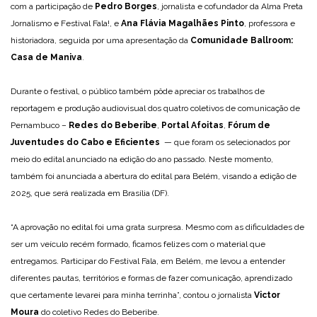
com a participação de
Pedro Borges
, jornalista e cofundador da Alma Preta
Jornalismo e Festival Fala!, e
Ana Flávia Magalhães Pinto
, professora e
historiadora, seguida por uma apresentação da
Comunidade Ballroom:
Casa de Maniva
.
Durante o festival, o público também pôde apreciar os trabalhos de
reportagem e produção audiovisual dos quatro coletivos de comunicação de
Pernambuco –
Redes do Beberibe
,
Portal Afoitas
,
Fórum de
Juventudes do Cabo e Eficiente
s
— que foram os selecionados por
meio do edital anunciado na edição do ano passado. Neste momento,
também foi anunciada a abertura do edital para Belém, visando a edição de
2025, que será realizada em Brasília (DF).
“A aprovação no edital foi uma grata surpresa. Mesmo com as dificuldades de
ser um veículo recém formado, ficamos felizes com o material que
entregamos. Participar do Festival Fala, em Belém, me levou a entender
diferentes pautas, territórios e formas de fazer comunicação, aprendizado
que certamente levarei para minha terrinha”, contou o jornalista
Victor
Moura
do coletivo Redes do Beberibe.